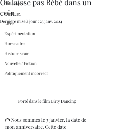
On laisse pas Bébé dans un
Philosophie
coin...
Musique
Dernière mise à jour :
25 janv. 2024
Livre
Expérimentation
Hors cadre
Histoire vraie
Nouvelle / Fiction
Politiquement incorrect
Porté dans le film Dirty Dancing
🎂 
Nous sommes le 3 janvier, la date de 
mon anniversaire. Cette date 