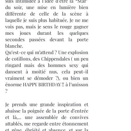
suis intimidée à l’idée d’être la “Star” 
du soir, une mise en lumière bien 
différente de celle de la scène à 
laquelle je suis plus habituée. Je ne me 
vois pas, mais je sens le rouge gagner 
mes joues durant les quelques 
secondes passées devant la porte 
blanche.
Qu’est-ce qui m’attend ? Une explosion 
de cotillons, des Chippendales ( un peu 
ringard mais des hommes sexy qui 
dansent à moitié nus, cela peut-il 
vraiment se démoder ?), ou bien un 
énorme HAPPY BIRTHDAY !! à l’unisson 
?
Je prends une grande inspiration et 
abaisse la poignée de la porte d’entrée 
et là,... une assemblée de convives 
attablés, me regarde entre étonnement 
et gêne, ébriété et absence, et sur la 