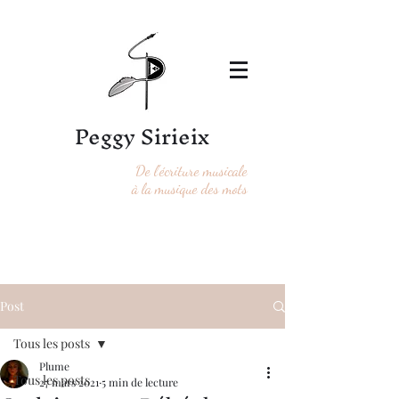
Peggy Sirieix
De l'écriture musicale
à la musique des mots
Post
Tous les posts
Plume
Tous les posts
27 mars 2021
5 min de lecture