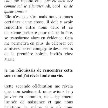
Oui
, me répond-elle. 
Elle est bien née 
comme toi, le 3 janvier
. Ah, cool ! 
Et de 
quelle année ?
Elle n'est pas sûre mais nous sommes 
certaines d'une chose, il doit y avoir 
rencontre entre nous deux et ce 
deuxième prétexte pour refaire la fête, 
se transforme alors en évidence. Cela 
me permettra en plus, de célébrer cet 
anniversaire en compagnie des absents 
de la première soirée, invités chez 
Marie.
Je me réjouissais de rencontrer cette 
sœur dont j’ai rêvée toute ma vie.
Cette seconde célébration me révéla 
que, non seulement, nous avions le 3 
janvier en commun, mais également 
l’année de naissance et que nous 
habitions la même ville où nous 