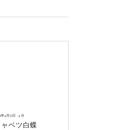
23年4月15日
∙
4
分
キャベツ白蝶