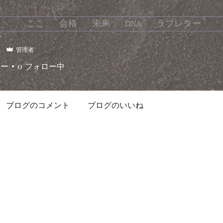
ここ
合格
未来
DNA
ラブレター
e
管理者
ワー
0
フォロー中
ブログのコメント
ブログのいいね