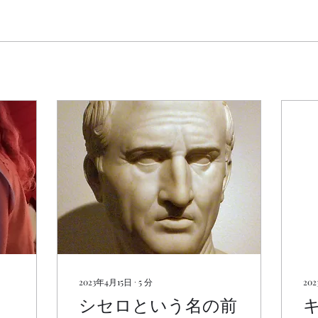
2023年4月15日
∙
5
分
20
シセロという名の前