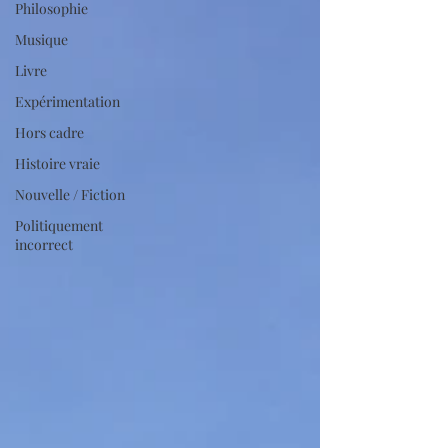
Philosophie
Musique
Livre
Expérimentation
Hors cadre
Histoire vraie
Nouvelle / Fiction
Politiquement
incorrect